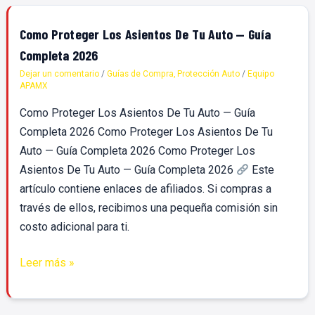
Como
Como Proteger Los Asientos De Tu Auto — Guía
Proteger
Completa 2026
Los
Dejar un comentario
/
Guías de Compra
,
Protección Auto
/
Equipo
APAMX
Asientos
De
Como Proteger Los Asientos De Tu Auto — Guía
Tu
Completa 2026 Como Proteger Los Asientos De Tu
Auto
Auto — Guía Completa 2026 Como Proteger Los
—
Asientos De Tu Auto — Guía Completa 2026
Este
Guía
artículo contiene enlaces de afiliados. Si compras a
Completa
través de ellos, recibimos una pequeña comisión sin
2026
costo adicional para ti.
Leer más »