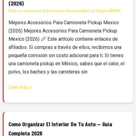
Accesorios
(2026)
Para
Dejar un comentario
/
Accesorios Recomendados
/
Equipo APAMX
Camioneta
Mejores Accesorios Para Camioneta Pickup Mexico
Pickup
(2026) Mejores Accesorios Para Camioneta Pickup
Mexico
Mexico (2026)
Este artículo contiene enlaces de
(2026)
afiliados. Si compras a través de ellos, recibimos una
pequeña comisión sin costo adicional para ti. Si tienes
una camioneta pickup en México, sabes que el calor, el
polvo, los baches y las carreteras sin
Leer más »
Como
Como Organizar El Interior De Tu Auto — Guía
Organizar
Completa 2026