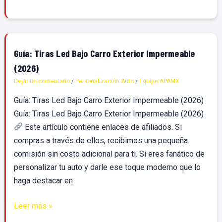
Guía:
Guía: Tiras Led Bajo Carro Exterior Impermeable
Tiras
(2026)
Led
Dejar un comentario
/
Personalización Auto
/
Equipo APAMX
Bajo
Guía: Tiras Led Bajo Carro Exterior Impermeable (2026)
Carro
Guía: Tiras Led Bajo Carro Exterior Impermeable (2026)
Exterior
Este artículo contiene enlaces de afiliados. Si
Impermeable
compras a través de ellos, recibimos una pequeña
(2026)
comisión sin costo adicional para ti. Si eres fanático de
personalizar tu auto y darle ese toque moderno que lo
haga destacar en
Leer más »