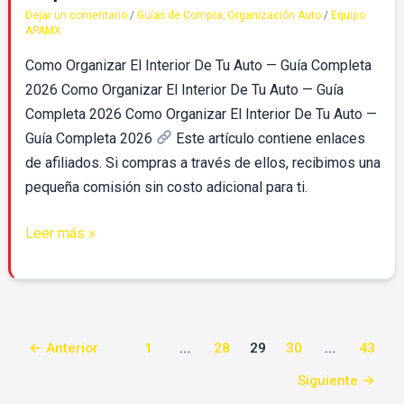
El
Dejar un comentario
/
Guías de Compra
,
Organización Auto
/
Equipo
APAMX
Interior
De
Como Organizar El Interior De Tu Auto — Guía Completa
Tu
2026 Como Organizar El Interior De Tu Auto — Guía
Auto
Completa 2026 Como Organizar El Interior De Tu Auto —
—
Guía Completa 2026
Este artículo contiene enlaces
Guía
de afiliados. Si compras a través de ellos, recibimos una
Completa
pequeña comisión sin costo adicional para ti.
2026
Leer más »
←
Anterior
1
…
28
29
30
…
43
Siguiente
→