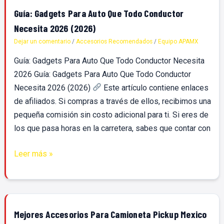
Guía:
Guía: Gadgets Para Auto Que Todo Conductor
Gadgets
Necesita 2026 (2026)
Para
Dejar un comentario
/
Accesorios Recomendados
/
Equipo APAMX
Auto
Guía: Gadgets Para Auto Que Todo Conductor Necesita
Que
2026 Guía: Gadgets Para Auto Que Todo Conductor
Todo
Necesita 2026 (2026)
Este artículo contiene enlaces
Conductor
de afiliados. Si compras a través de ellos, recibimos una
Necesita
pequeña comisión sin costo adicional para ti. Si eres de
2026
los que pasa horas en la carretera, sabes que contar con
(2026)
Leer más »
Mejores
Mejores Accesorios Para Camioneta Pickup Mexico