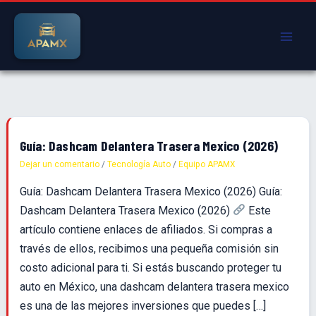
Ir
al
contenido
Guía:
Guía: Dashcam Delantera Trasera Mexico (2026)
Dashcam
Dejar un comentario
/
Tecnología Auto
/
Equipo APAMX
Delantera
Guía: Dashcam Delantera Trasera Mexico (2026) Guía:
Trasera
Dashcam Delantera Trasera Mexico (2026)
Este
Mexico
artículo contiene enlaces de afiliados. Si compras a
(2026)
través de ellos, recibimos una pequeña comisión sin
costo adicional para ti. Si estás buscando proteger tu
auto en México, una dashcam delantera trasera mexico
es una de las mejores inversiones que puedes […]