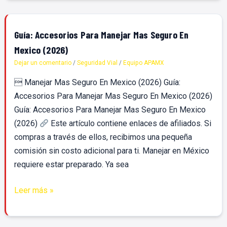
Guía:
Guía: Accesorios Para Manejar Mas Seguro En
Accesorios
Mexico (2026)
Para
Dejar un comentario
/
Seguridad Vial
/
Equipo APAMX
Manejar
 Manejar Mas Seguro En Mexico (2026) Guía:
Mas
Accesorios Para Manejar Mas Seguro En Mexico (2026)
Seguro
Guía: Accesorios Para Manejar Mas Seguro En Mexico
En
(2026)
Este artículo contiene enlaces de afiliados. Si
Mexico
compras a través de ellos, recibimos una pequeña
(2026)
comisión sin costo adicional para ti. Manejar en México
requiere estar preparado. Ya sea
Leer más »