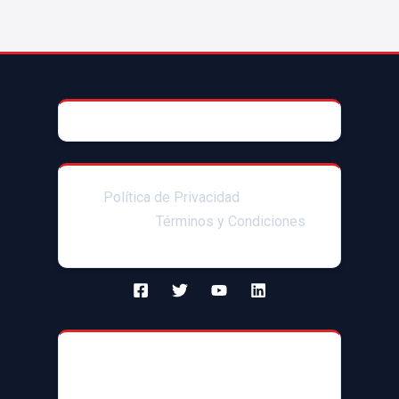
© 2025 AccesoriosParaAutoMX
Política de Privacidad
|Enlaces
afiliados|
Términos y Condiciones
Contacto