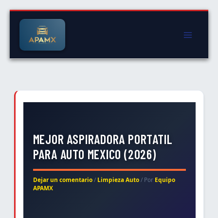
Ir
al
contenido
MEJOR ASPIRADORA PORTATIL
PARA AUTO MEXICO (2026)
Dejar un comentario
/
Limpieza Auto
/ Por
Equipo
APAMX