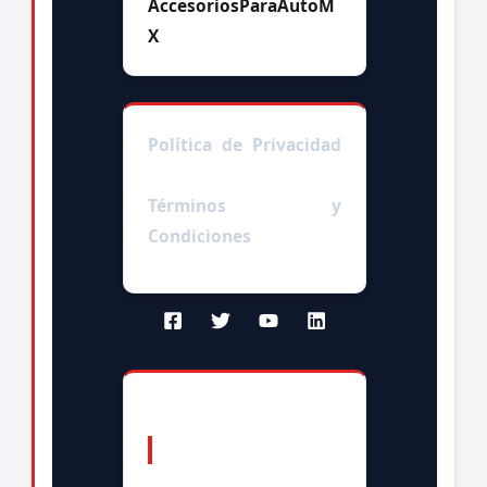
AccesoriosParaAutoM
X
Política de Privacidad
|Enlaces afiliados|
Términos y
Condiciones
CONTACTO