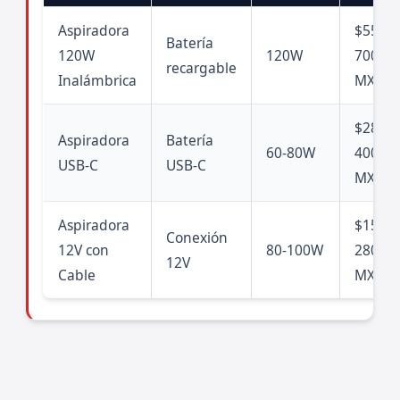
Aspiradora
$550-
Batería
120W
120W
700
recargable
Inalámbrica
MXN
$280-
Aspiradora
Batería
60-80W
400
USB-C
USB-C
MXN
Aspiradora
$150-
Conexión
12V con
80-100W
280
12V
Cable
MXN