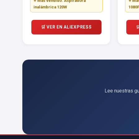
⭐ Más vendido: Aspiradora
⭐ Más
inalámbrica 120W
1080P
🛒 VER EN ALIEXPRESS

Lee nuestras gu