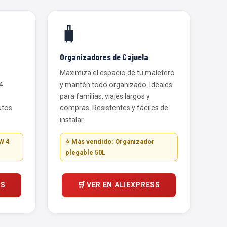
🧳
Organizadores de Cajuela
Maximiza el espacio de tu maletero
4
y mantén todo organizado. Ideales
para familias, viajes largos y
utos
compras. Resistentes y fáciles de
instalar.
W 4
⭐ Más vendido: Organizador
plegable 50L
SS
🛒 VER EN ALIEXPRESS