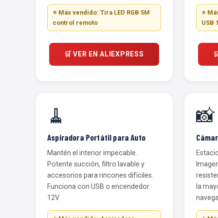
⭐ Más vendido: Tira LED RGB 5M
⭐ Más
control remoto
USB 
🛒 VER EN ALIEXPRESS

🧹
📸
Aspiradora Portátil para Auto
Cámar
Mantén el interior impecable.
Estacio
Potente succión, filtro lavable y
Imagen
accesorios para rincones difíciles.
resiste
Funciona con USB o encendedor
la mayo
12V.
navega