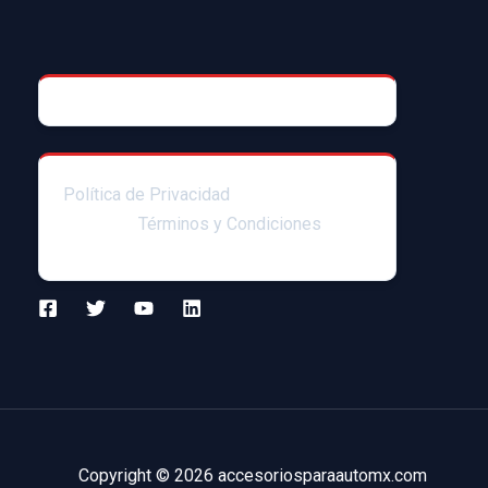
© 2025 AccesoriosParaAutoMX
Política de Privacidad
|Enlaces
afiliados|
Términos y Condiciones
Copyright © 2026 accesoriosparaautomx.com