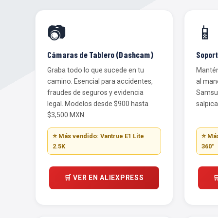
📷
📱
Cámaras de Tablero (Dashcam)
Soport
Graba todo lo que sucede en tu
Mantén 
camino. Esencial para accidentes,
al man
fraudes de seguros y evidencia
Samsun
legal. Modelos desde $900 hasta
salpica
$3,500 MXN.
⭐ Más vendido: Vantrue E1 Lite
⭐ Más
2.5K
360°
🛒 VER EN ALIEXPRESS
