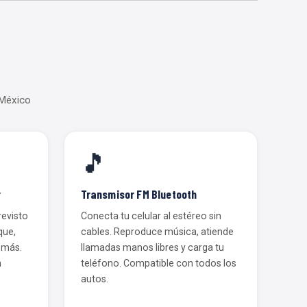
 México
🎵
r
Transmisor FM Bluetooth
revisto
Conecta tu celular al estéreo sin
que,
cables. Reproduce música, atiende
y más.
llamadas manos libres y carga tu
n
teléfono. Compatible con todos los
autos.