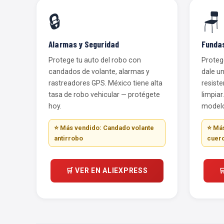
🔒
🪑
Alarmas y Seguridad
Fundas
Protege tu auto del robo con
Protege
candados de volante, alarmas y
dale u
rastreadores GPS. México tiene alta
resiste
tasa de robo vehicular — protégete
limpiar
hoy.
modelo
⭐ Más vendido: Candado volante
⭐ Más
antirrobo
cuer
🛒 VER EN ALIEXPRESS
