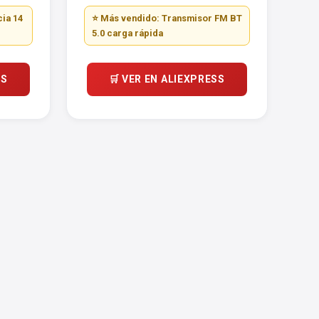
ia 14
⭐ Más vendido: Transmisor FM BT
5.0 carga rápida
SS
🛒 VER EN ALIEXPRESS