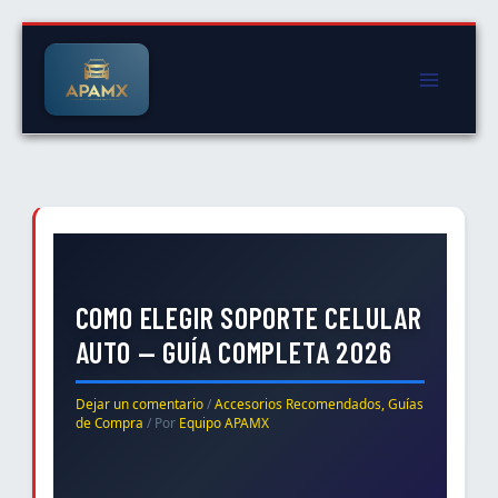
Ir
al
contenido
COMO ELEGIR SOPORTE CELULAR
AUTO — GUÍA COMPLETA 2026
Dejar un comentario
/
Accesorios Recomendados
,
Guías
de Compra
/ Por
Equipo APAMX