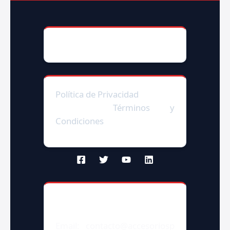
© 2025
AccesoriosParaAutoMX
Política de Privacidad
|Enlaces
afiliados|
Términos y
Condiciones
Contacto
Email: contacto@accesoriosp