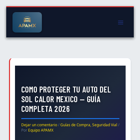
Ir
al
contenido
COMO PROTEGER TU AUTO DEL
SOL CALOR MEXICO — GUÍA
COMPLETA 2026
Dejar un comentario
/
Guías de Compra
,
Seguridad Vial
/
Por
Equipo APAMX