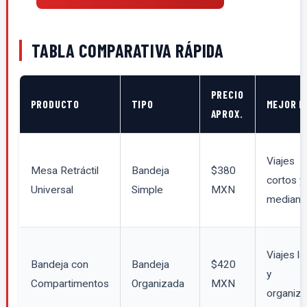
TABLA COMPARATIVA RÁPIDA
PRECIO
PRODUCTO
TIPO
MEJOR P
APROX.
Viajes
Mesa Retráctil
Bandeja
$380
cortos y
Universal
Simple
MXN
mediano
Viajes l
Bandeja con
Bandeja
$420
y
Compartimentos
Organizada
MXN
organiza