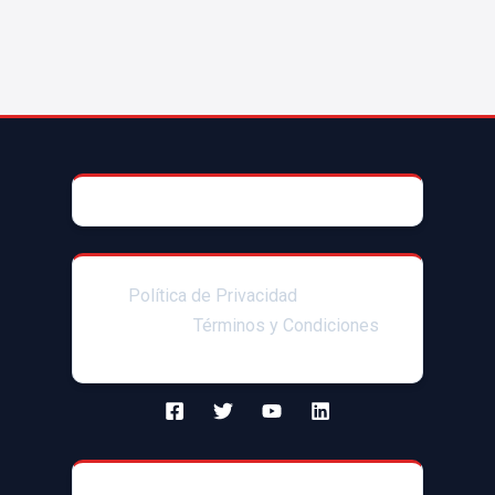
© 2025 AccesoriosParaAutoMX
Política de Privacidad
|Enlaces
afiliados|
Términos y Condiciones