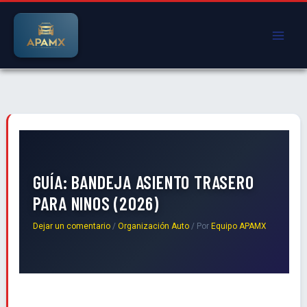
Ir
al
contenido
GUÍA: BANDEJA ASIENTO TRASERO
PARA NINOS (2026)
Dejar un comentario
/
Organización Auto
/ Por
Equipo APAMX