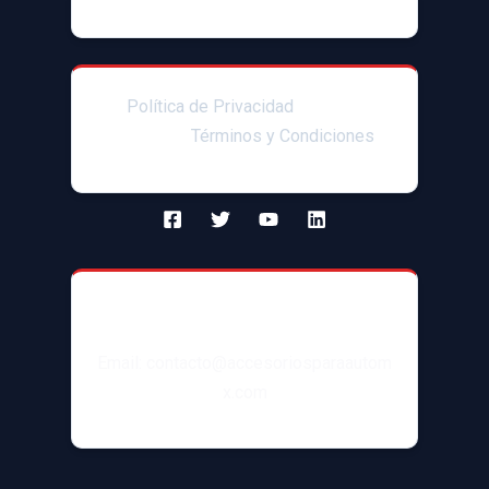
Política de Privacidad
|Enlaces
afiliados|
Términos y Condiciones
Contacto
Email: contacto@accesoriosparaautom
x.com