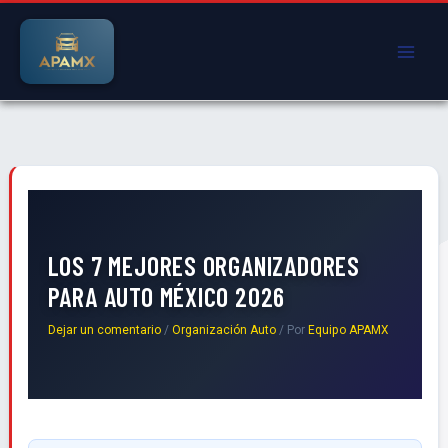
Ir
al
contenido
LOS 7 MEJORES ORGANIZADORES
PARA AUTO MÉXICO 2026
Dejar un comentario
/
Organización Auto
/ Por
Equipo APAMX