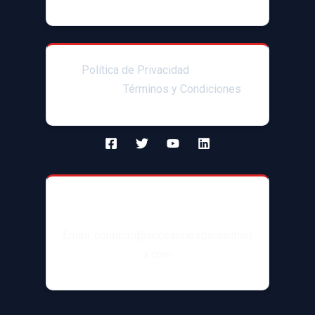
Política de Privacidad
|Enlaces
afiliados|
Términos y Condiciones
Contacto
Email: contacto@accesoriosparaautom
x.com