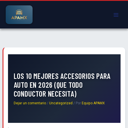
Ir
al
contenido
LOS 10 MEJORES ACCESORIOS PARA
AUTO EN 2026 (QUE TODO
CONDUCTOR NECESITA)
Dejar un comentario
/
Uncategorized
/ Por
Equipo APAMX