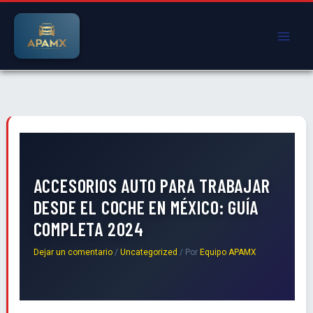
Ir
al
contenido
ACCESORIOS AUTO PARA TRABAJAR
DESDE EL COCHE EN MÉXICO: GUÍA
COMPLETA 2024
Dejar un comentario
/
Uncategorized
/ Por
Equipo APAMX