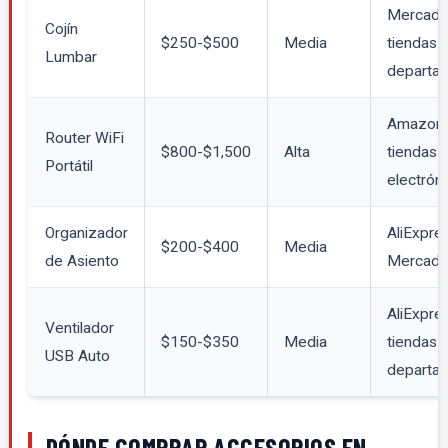
Mercado 
Cojín
$250-$500
Media
tiendas
Lumbar
departa
Amazon
Router WiFi
$800-$1,500
Alta
tiendas 
Portátil
electróni
Organizador
AliExpres
$200-$400
Media
de Asiento
Mercado
AliExpres
Ventilador
$150-$350
Media
tiendas
USB Auto
departa
DÓNDE COMPRAR ACCESORIOS EN