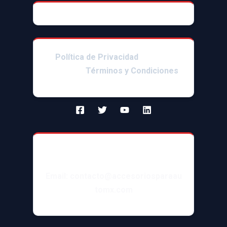
© 2025 AccesoriosParaAutoMX
Política de Privacidad
|Enlaces
afiliados|
Términos y Condiciones
Contacto
Email: contacto@accesoriosparaau
tomx.com