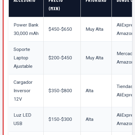
(MXN)
Power Bank
AliExpres
$450-$650
Muy Alta
30,000 mAh
Amazon
Soporte
Mercado 
Laptop
$200-$450
Muy Alta
Amazon
Ajustable
Cargador
Tiendas 
Inversor
$350-$800
Alta
AliExpre
12V
Luz LED
AliExpres
$150-$300
Alta
USB
Amazon