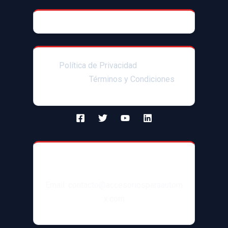
© 2025 AccesoriosParaAutoMX
Política de Privacidad
|Enlaces
afiliados|
Términos y Condiciones
Contacto
Email: contacto@accesoriosparaautom
x.com