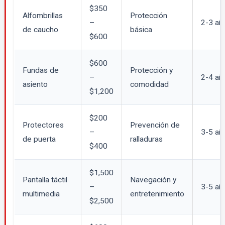
$350
Alfombrillas
Protección
–
2-3 añ
de caucho
básica
$600
$600
Fundas de
Protección y
–
2-4 añ
asiento
comodidad
$1,200
$200
Protectores
Prevención de
–
3-5 añ
de puerta
ralladuras
$400
$1,500
Pantalla táctil
Navegación y
–
3-5 añ
multimedia
entretenimiento
$2,500