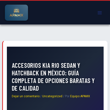
Ir
al
contenido
ACCESORIOS KIA RIO SEDAN Y
HATCHBACK EN MÉXICO: GUÍA
COMPLETA DE OPCIONES BARATAS Y
DE CALIDAD
Dejar un comentario
/
Uncategorized
/ Por
Equipo APAMX