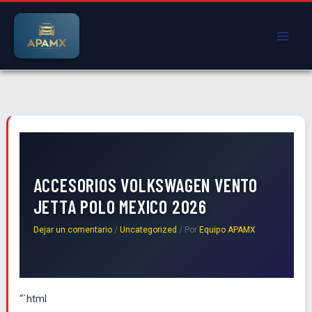
Ir
al
contenido
ACCESORIOS VOLKSWAGEN VENTO
JETTA POLO MEXICO 2026
Dejar un comentario
/
Uncategorized
/ Por
Equipo APAMX
“`html