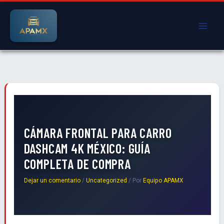
Ir
al
contenido
CÁMARA FRONTAL PARA CARRO
DASHCAM 4K MÉXICO: GUÍA
COMPLETA DE COMPRA
Dejar un comentario
/
Uncategorized
/ Por
Equipo APAMX