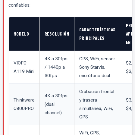
confiables:
PRE
CARACTERÍSTICAS
MODELO
RESOLUCIÓN
APR
PRINCIPALES
EN 
4K a 30fps
GPS, WiFi, sensor
VIOFO
$2,
/ 1440p a
Sony Starvis,
A119 Mini
$3,
30fps
micrófono dual
Grabación frontal
4K a 30fps
Thinkware
y trasera
$3,
(dual
Q800PRO
simultánea, WiFi,
$4,
channel)
GPS
WiFi, GPS,