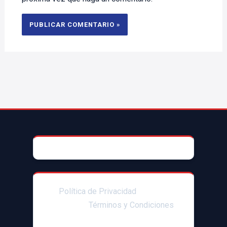
© 2025 AccesoriosParaAutoMX
Política de Privacidad
|Enlaces
afiliados|
Términos y Condiciones