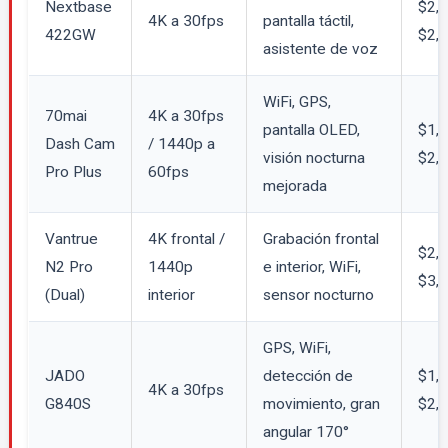
Nextbase
$2,
4K a 30fps
pantalla táctil,
422GW
$2,
asistente de voz
WiFi, GPS,
70mai
4K a 30fps
pantalla OLED,
$1,
Dash Cam
/ 1440p a
visión nocturna
$2,
Pro Plus
60fps
mejorada
Vantrue
4K frontal /
Grabación frontal
$2,
N2 Pro
1440p
e interior, WiFi,
$3,
(Dual)
interior
sensor nocturno
GPS, WiFi,
JADO
detección de
$1,
4K a 30fps
G840S
movimiento, gran
$2,
angular 170°