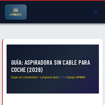
Ir
al
contenido
GUÍA: ASPIRADORA SIN CABLE PARA
COCHE (2026)
Dejar un comentario
/
Limpieza Auto
/ Por
Equipo APAMX