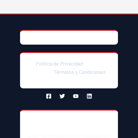
© 2025 AccesoriosParaAutoMX
Política de Privacidad
|Enlaces
afiliados|
Términos y Condiciones
Contacto
Email: contacto@accesoriosparaautom