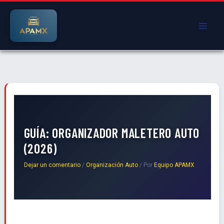
Ir
al
contenido
GUÍA: ORGANIZADOR MALETERO AUTO
(2026)
Dejar un comentario
/
Organización Auto
/ Por
Equipo APAMX