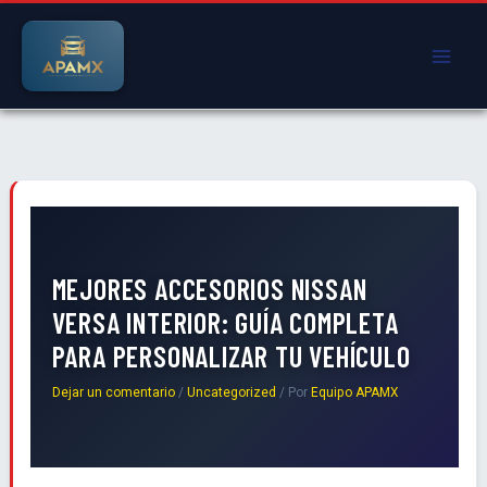
Ir
al
contenido
MEJORES ACCESORIOS NISSAN
VERSA INTERIOR: GUÍA COMPLETA
PARA PERSONALIZAR TU VEHÍCULO
Dejar un comentario
/
Uncategorized
/ Por
Equipo APAMX