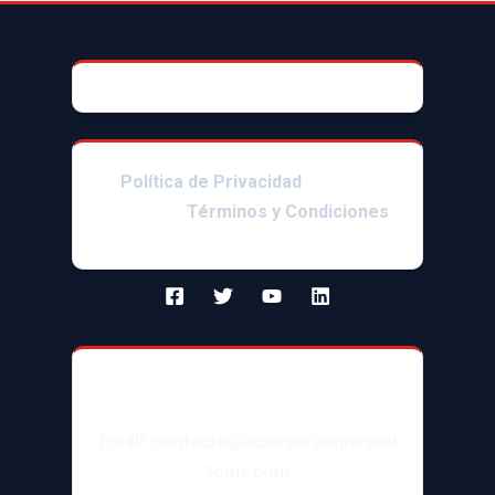
© 2025 AccesoriosParaAutoMX
Política de Privacidad
|Enlaces
afiliados|
Términos y Condiciones
Contacto
Email: contacto@accesoriosparaau
tomx.com