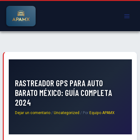
Ir
al
contenido
RASTREADOR GPS PARA AUTO
BARATO MÉXICO: GUÍA COMPLETA
2024
Dejar un comentario
/
Uncategorized
/ Por
Equipo APAMX