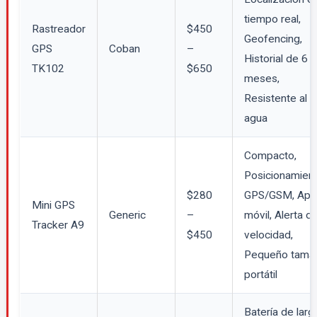
tiempo real,
Rastreador
$450
Geofencing,
GPS
Coban
–
Historial de 6
TK102
$650
meses,
Resistente al
agua
Compacto,
Posicionamien
$280
GPS/GSM, App
Mini GPS
Generic
–
móvil, Alerta d
Tracker A9
$450
velocidad,
Pequeño tama
portátil
Batería de larg