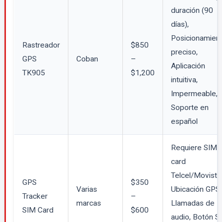
duración (90
días),
Posicionamien
Rastreador
$850
preciso,
GPS
Coban
–
Aplicación
TK905
$1,200
intuitiva,
Impermeable,
Soporte en
español
Requiere SIM
card
Telcel/Movistar
GPS
$350
Varias
Ubicación GPS,
Tracker
–
marcas
Llamadas de
SIM Card
$600
audio, Botón S