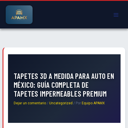
Ir
al
contenido
TAPETES 3D A MEDIDA PARA AUTO EN
MÉXICO: GUÍA COMPLETA DE
TAPETES IMPERMEABLES PREMIUM
Dejar un comentario
/
Uncategorized
/ Por
Equipo APAMX