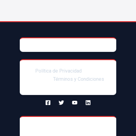
© 2025 AccesoriosParaAutoMX
Política de Privacidad
|Enlaces
afiliados|
Términos y Condiciones
Contacto